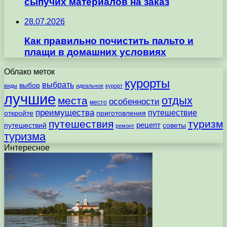
сыпучих материалов на заказ
28.07.2026
Как правильно почистить пальто и
плащи в домашних условиях
Облако меток
курорты
выбрать
выбор
виды
идеальное
курорт
лучшие
отдых
места
особенности
место
преимущества
путешествие
откройте
приготовления
путешествия
туризм
рецепт
путешествий
советы
ремонт
туризма
Интересное