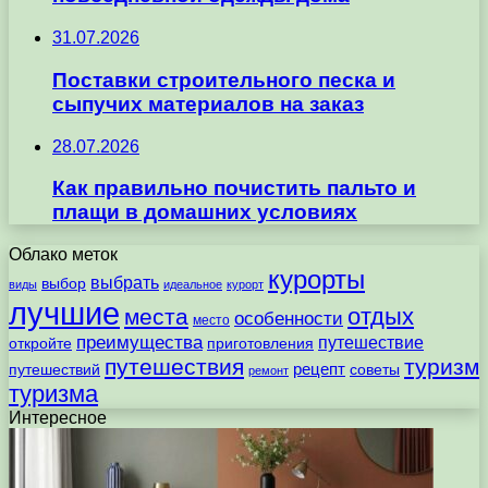
31.07.2026
Поставки строительного песка и
сыпучих материалов на заказ
28.07.2026
Как правильно почистить пальто и
плащи в домашних условиях
Облако меток
курорты
выбрать
выбор
виды
идеальное
курорт
лучшие
отдых
места
особенности
место
преимущества
путешествие
откройте
приготовления
путешествия
туризм
рецепт
путешествий
советы
ремонт
туризма
Интересное