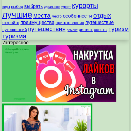
курорты
выбрать
выбор
виды
идеальное
курорт
лучшие
отдых
места
особенности
место
преимущества
путешествие
откройте
приготовления
путешествия
туризм
рецепт
путешествий
советы
ремонт
туризма
Интересное