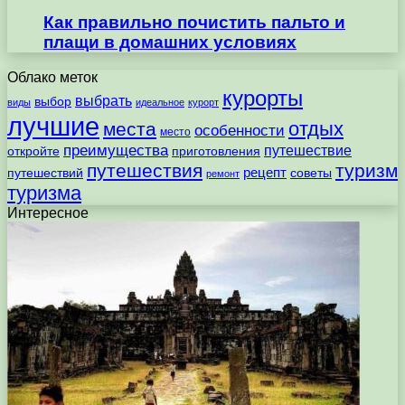
Как правильно почистить пальто и
плащи в домашних условиях
Облако меток
курорты
выбрать
выбор
виды
идеальное
курорт
лучшие
отдых
места
особенности
место
преимущества
путешествие
откройте
приготовления
путешествия
туризм
рецепт
путешествий
советы
ремонт
туризма
Интересное