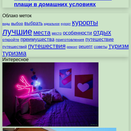
плащи в домашних условиях
Облако меток
курорты
выбрать
выбор
виды
идеальное
курорт
лучшие
отдых
места
особенности
место
преимущества
путешествие
откройте
приготовления
путешествия
туризм
рецепт
путешествий
советы
ремонт
туризма
Интересное