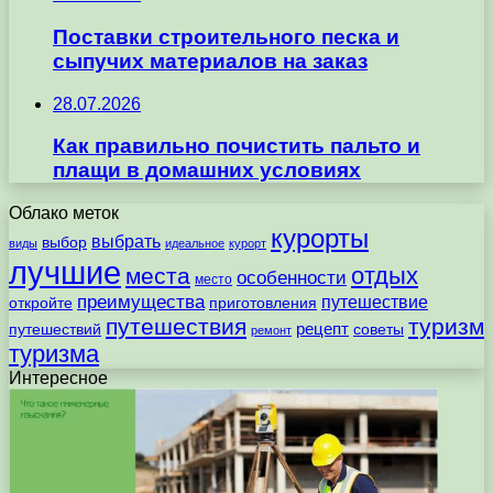
Поставки строительного песка и
сыпучих материалов на заказ
28.07.2026
Как правильно почистить пальто и
плащи в домашних условиях
Облако меток
курорты
выбрать
выбор
виды
идеальное
курорт
лучшие
отдых
места
особенности
место
преимущества
путешествие
откройте
приготовления
путешествия
туризм
рецепт
путешествий
советы
ремонт
туризма
Интересное