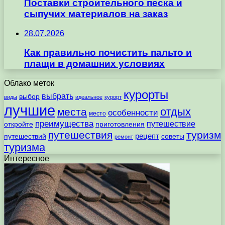
Поставки строительного песка и
сыпучих материалов на заказ
28.07.2026
Как правильно почистить пальто и
плащи в домашних условиях
Облако меток
курорты
выбрать
выбор
виды
идеальное
курорт
лучшие
отдых
места
особенности
место
преимущества
путешествие
откройте
приготовления
путешествия
туризм
рецепт
путешествий
советы
ремонт
туризма
Интересное