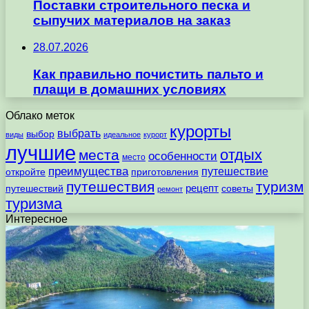
Поставки строительного песка и
сыпучих материалов на заказ
28.07.2026
Как правильно почистить пальто и
плащи в домашних условиях
Облако меток
курорты
выбрать
выбор
виды
идеальное
курорт
лучшие
отдых
места
особенности
место
преимущества
путешествие
откройте
приготовления
путешествия
туризм
рецепт
путешествий
советы
ремонт
туризма
Интересное