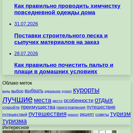
Как правильно проводить химчистку
повседневной одежды дома
31.07.2026
Поставки строительного песка и
сыпучих материалов на заказ
28.07.2026
Как правильно почистить пальто и
плащи в домашних условиях
Облако меток
курорты
выбрать
выбор
виды
идеальное
курорт
лучшие
отдых
места
особенности
место
преимущества
путешествие
откройте
приготовления
путешествия
туризм
рецепт
путешествий
советы
ремонт
туризма
Интересное