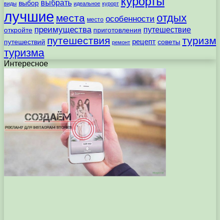
курорты
выбрать
выбор
виды
идеальное
курорт
лучшие
отдых
места
особенности
место
преимущества
путешествие
откройте
приготовления
путешествия
туризм
рецепт
путешествий
советы
ремонт
туризма
Интересное