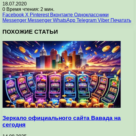
18.07.2020
0
Время чтения: 2 мин.
Facebook
X
Pinterest
Вконтакте
Одноклассники
Messenger
Messenger
WhatsApp
Telegram
Viber
Печатать
ПОХОЖИЕ СТАТЬИ
Зеркало официального сайта Вавада на
сегодня