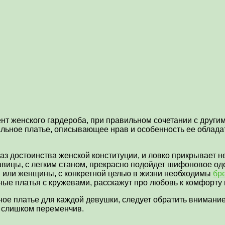
нт женского гардероба, при правильном сочетании с друг
альное платье, описывающее нрав и особенность ее облада
аз достоинства женской конституции, и ловко прикрывает н
авицы, с легким станом, прекрасно подойдет шифоновое од
ди или женщины, с конкретной целью в жизни необходимы
бр
ые платья с кружевами, расскажут про любовь к комфорту
ьное платье для каждой девушки, следует обратить внимани
р слишком переменчив.