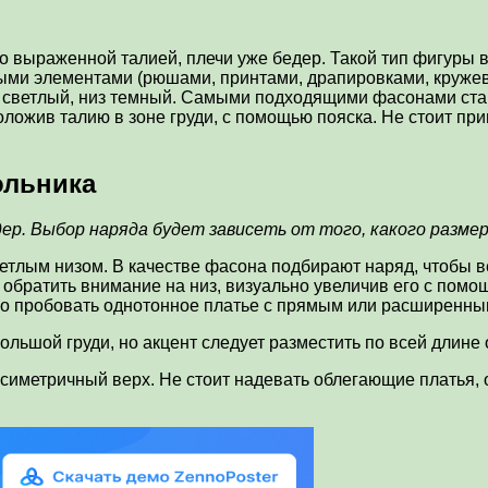
шо выраженной талией, плечи уже бедер. Такой тип фигуры
вными элементами (рюшами, принтами, драпировками, круже
 — светлый, низ темный. Самыми подходящими фасонами ст
сположив талию в зоне груди, с помощью пояска. Не стоит п
ольника
р. Выбор наряда будет зависеть от того, какого размер
ветлым низом. В качестве фасона подбирают наряд, чтобы
т обратить внимание на низ, визуально увеличив его с пом
жно пробовать однотонное платье с прямым или расширенны
ольшой груди, но акцент следует разместить по всей длине
симетричный верх. Не стоит надевать облегающие платья,