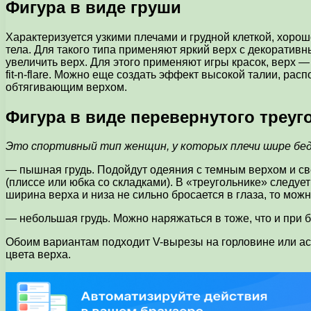
Фигура в виде груши
Характеризуется узкими плечами и грудной клеткой, хоро
тела. Для такого типа применяют яркий верх с декорати
увеличить верх. Для этого применяют игры красок, верх
fit-n-flare. Можно еще создать эффект высокой талии, ра
обтягивающим верхом.
Фигура в виде перевернутого треуг
Это спортивный тип женщин, у которых плечи шире беде
— пышная грудь. Подойдут одеяния с темным верхом и с
(плиссе или юбка со складками). В «треугольнике» следуе
ширина верха и низа не сильно бросается в глаза, то мо
— небольшая грудь. Можно наряжаться в тоже, что и при б
Обоим вариантам подходит V-вырезы на горловине или ас
цвета верха.