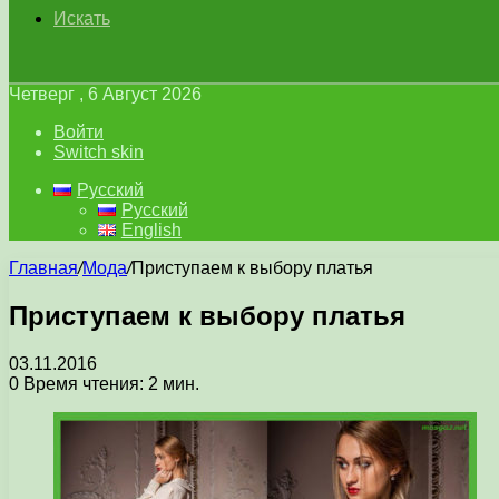
Искать
Четверг , 6 Август 2026
Войти
Switch skin
Русский
Русский
English
Главная
/
Мода
/
Приступаем к выбору платья
Приступаем к выбору платья
03.11.2016
0
Время чтения: 2 мин.