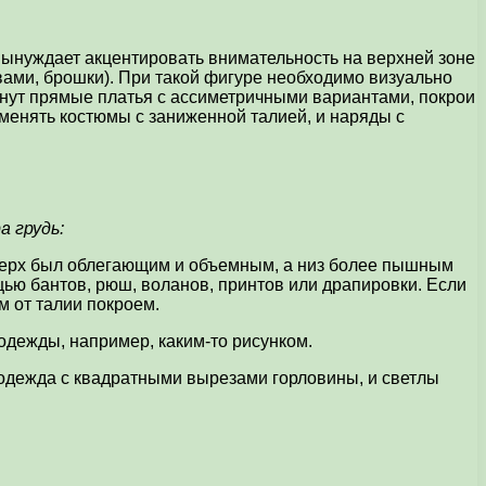
 вынуждает акцентировать внимательность на верхней зоне
вами, брошки). При такой фигуре необходимо визуально
анут прямые платья с ассиметричными вариантами, покрои
рименять костюмы с заниженной талией, и наряды с
а грудь:
 верх был облегающим и объемным, а низ более пышным
ощью бантов, рюш, воланов, принтов или драпировки. Если
м от талии покроем.
 одежды, например, каким-то рисунком.
 одежда с квадратными вырезами горловины, и светлы