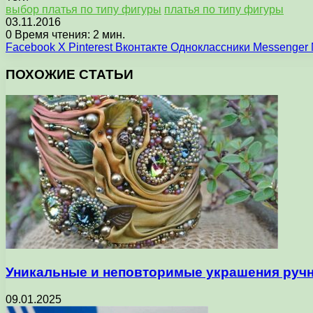
выбор платья по типу фигуры
платья по типу фигуры
03.11.2016
0
Время чтения: 2 мин.
Facebook
X
Pinterest
Вконтакте
Одноклассники
Messenger
ПОХОЖИЕ СТАТЬИ
Уникальные и неповторимые украшения руч
09.01.2025