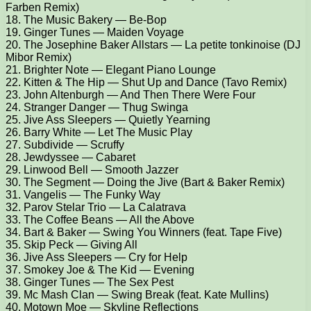
Farben Remix)
18. The Music Bakery — Be-Bop
19. Ginger Tunes — Maiden Voyage
20. The Josephine Baker Allstars — La petite tonkinoise (DJ
Mibor Remix)
21. Brighter Note — Elegant Piano Lounge
22. Kitten & The Hip — Shut Up and Dance (Tavo Remix)
23. John Altenburgh — And Then There Were Four
24. Stranger Danger — Thug Swinga
25. Jive Ass Sleepers — Quietly Yearning
26. Barry White — Let The Music Play
27. Subdivide — Scruffy
28. Jewdyssee — Cabaret
29. Linwood Bell — Smooth Jazzer
30. The Segment — Doing the Jive (Bart & Baker Remix)
31. Vangelis — The Funky Way
32. Parov Stelar Trio — La Calatrava
33. The Coffee Beans — All the Above
34. Bart & Baker — Swing You Winners (feat. Tape Five)
35. Skip Peck — Giving All
36. Jive Ass Sleepers — Cry for Help
37. Smokey Joe & The Kid — Evening
38. Ginger Tunes — The Sex Pest
39. Mc Mash Clan — Swing Break (feat. Kate Mullins)
40. Motown Moe — Skyline Reflections