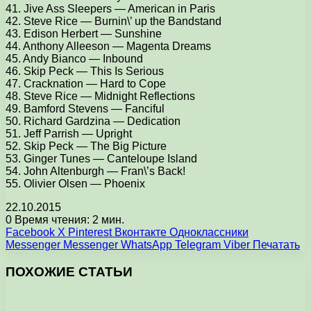
41. Jive Ass Sleepers — American in Paris
42. Steve Rice — Burnin\’ up the Bandstand
43. Edison Herbert — Sunshine
44. Anthony Alleeson — Magenta Dreams
45. Andy Bianco — Inbound
46. Skip Peck — This Is Serious
47. Cracknation — Hard to Cope
48. Steve Rice — Midnight Reflections
49. Bamford Stevens — Fanciful
50. Richard Gardzina — Dedication
51. Jeff Parrish — Upright
52. Skip Peck — The Big Picture
53. Ginger Tunes — Canteloupe Island
54. John Altenburgh — Fran\’s Back!
55. Olivier Olsen — Phoenix
22.10.2015
0
Время чтения: 2 мин.
Facebook
X
Pinterest
Вконтакте
Одноклассники
Messenger
Messenger
WhatsApp
Telegram
Viber
Печатать
ПОХОЖИЕ СТАТЬИ