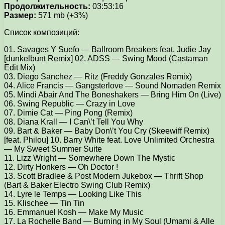
Продолжительность:
03:53:16
Размер:
571 mb (+3%)
Список композиций:
01. Savages Y Suefo — Ballroom Breakers feat. Judie Jay
[dunkelbunt Remix] 02. ADSS — Swing Mood (Castaman
Edit Mix)
03. Diego Sanchez — Ritz (Freddy Gonzales Remix)
04. Alice Francis — Gangsterlove — Sound Nomaden Remix
05. Mindi Abair And The Boneshakers — Bring Him On (Live)
06. Swing Republic — Crazy in Love
07. Dimie Cat — Ping Pong (Remix)
08. Diana Krall — I Can\’t Tell You Why
09. Bart & Baker — Baby Don\’t You Cry (Skeewiff Remix)
[feat. Philou] 10. Barry White feat. Love Unlimited Orchestra
— My Sweet Summer Suite
11. Lizz Wright — Somewhere Down The Mystic
12. Dirty Honkers — Oh Doctor !
13. Scott Bradlee & Post Modern Jukebox — Thrift Shop
(Bart & Baker Electro Swing Club Remix)
14. Lyre le Temps — Looking Like This
15. Klischee — Tin Tin
16. Emmanuel Kosh — Make My Music
17. La Rochelle Band — Burning in My Soul (Umami & Alle