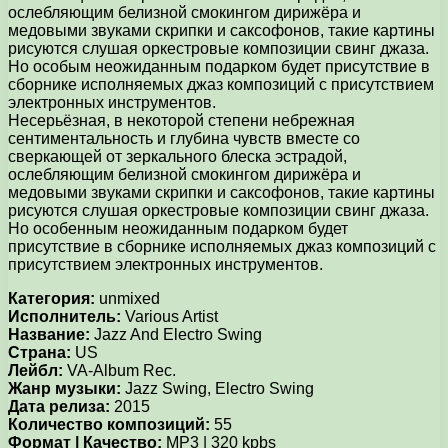
ослебляющим белизной смокингом дирижёра и
медовыми звуками скрипки и саксофонов, такие картины
рисуются слушая оркестровые композиции свинг джаза.
Но особым неожиданным подарком будет присутствие в
сборнике исполняемых джаз композиций с присутствием
электронных инструментов.
Несерьёзная, в некоторой степени небрежная
сентиментальность и глубина чувств вместе со
сверкающей от зеркального блеска эстрадой,
ослебляющим белизной смокингом дирижёра и
медовыми звуками скрипки и саксофонов, такие картины
рисуются слушая оркестровые композиции свинг джаза.
Но особенным неожиданным подарком будет
присутствие в сборнике исполняемых джаз композиций с
присутствием электронных инструментов.
Категория:
unmixed
Исполнитель:
Various Artist
Название:
Jazz And Electro Swing
Страна:
US
Лейбл:
VA-Album Rec.
Жанр музыки:
Jazz Swing, Electro Swing
Дата релиза:
2015
Количество композиций:
55
Формат | Качество:
MP3 | 320 kpbs