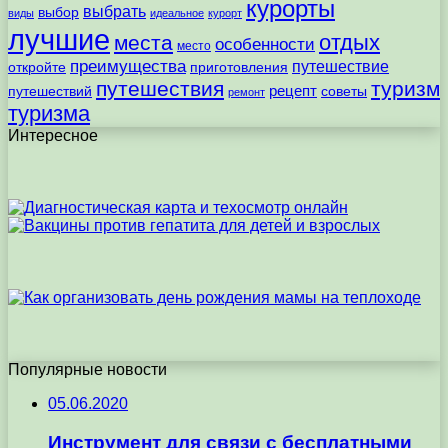
курорты
выбрать
выбор
виды
идеальное
курорт
лучшие
отдых
места
особенности
место
преимущества
путешествие
откройте
приготовления
путешествия
туризм
рецепт
путешествий
советы
ремонт
туризма
Интересное
Популярные новости
05.06.2020
Инструмент для связи с бесплатными